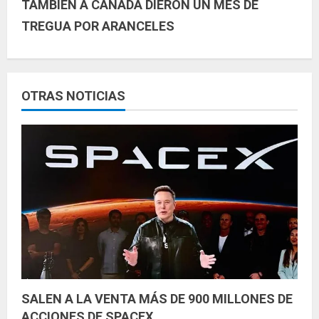
u
TAMBIÉN A CANADÁ DIERON UN MES DE
TREGUA POR ARANCELES
e
l
e
OTRAS NOTICIAS
y
e
n
d
o
SALEN A LA VENTA MÁS DE 900 MILLONES DE
ACCIONES DE SPACEX.