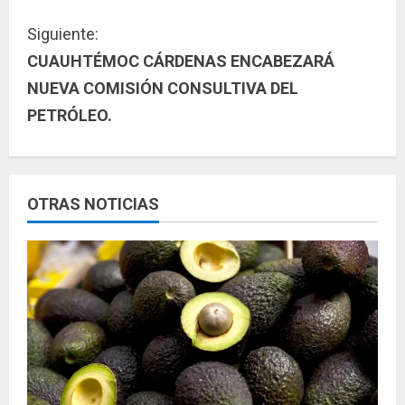
u
Siguiente:
CUAUHTÉMOC CÁRDENAS ENCABEZARÁ
e
NUEVA COMISIÓN CONSULTIVA DEL
l
PETRÓLEO.
e
y
OTRAS NOTICIAS
e
n
d
o