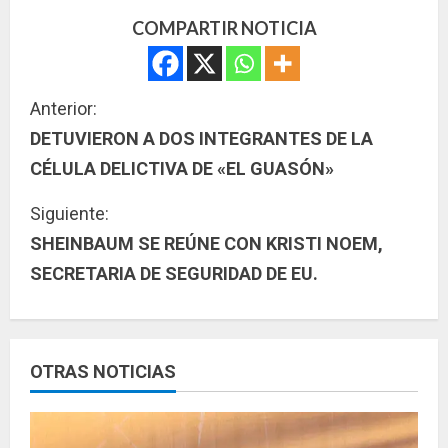
COMPARTIR NOTICIA
S
Anterior:
DETUVIERON A DOS INTEGRANTES DE LA
i
CÉLULA DELICTIVA DE «EL GUASÓN»
g
Siguiente:
u
SHEINBAUM SE REÚNE CON KRISTI NOEM,
SECRETARIA DE SEGURIDAD DE EU.
e
l
e
OTRAS NOTICIAS
y