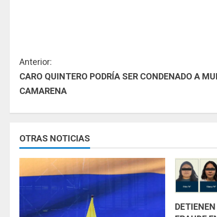
S
Anterior:
CARO QUINTERO PODRÍA SER CONDENADO A MUE
i
CAMARENA
g
u
OTRAS NOTICIAS
e
l
e
y
DETIENEN