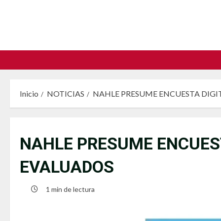
Saltar
al
contenido
Inicio
NOTICIAS
NAHLE PRESUME ENCUESTA DIGI
NAHLE PRESUME ENCUEST
EVALUADOS
1 min de lectura