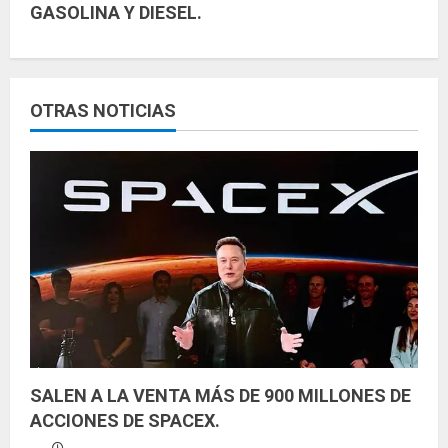
GASOLINA Y DIESEL.
e
l
e
OTRAS NOTICIAS
y
e
n
d
o
SALEN A LA VENTA MÁS DE 900 MILLONES DE
ACCIONES DE SPACEX.