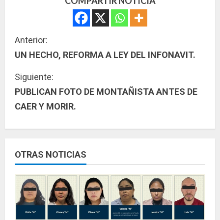
COMPARTIR NOTICIA
S
Anterior:
UN HECHO, REFORMA A LEY DEL INFONAVIT.
i
Siguiente:
g
PUBLICAN FOTO DE MONTAÑISTA ANTES DE
u
CAER Y MORIR.
e
l
OTRAS NOTICIAS
e
y
e