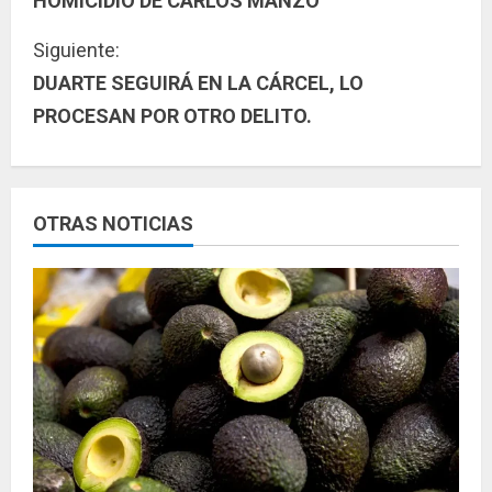
HOMICIDIO DE CARLOS MANZO
g
Siguiente:
u
DUARTE SEGUIRÁ EN LA CÁRCEL, LO
PROCESAN POR OTRO DELITO.
e
l
e
OTRAS NOTICIAS
y
e
n
d
o