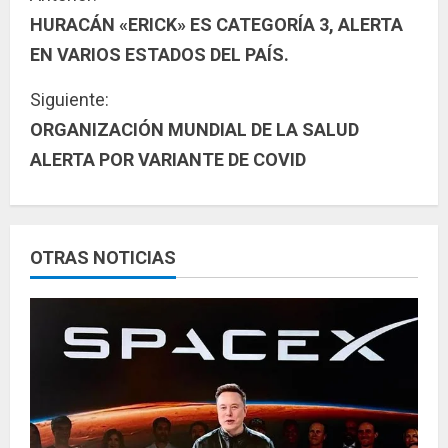
HURACÁN «ERICK» ES CATEGORÍA 3, ALERTA
i
EN VARIOS ESTADOS DEL PAÍS.
g
Siguiente:
u
ORGANIZACIÓN MUNDIAL DE LA SALUD
ALERTA POR VARIANTE DE COVID
e
l
e
OTRAS NOTICIAS
y
e
n
d