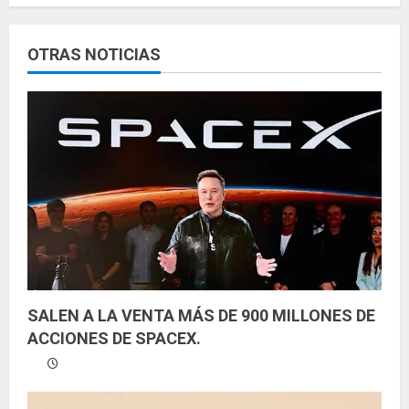
l
e
OTRAS NOTICIAS
y
e
n
d
o
SALEN A LA VENTA MÁS DE 900 MILLONES DE
ACCIONES DE SPACEX.