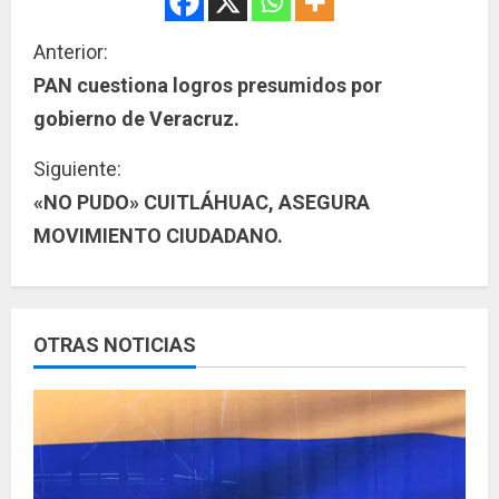
S
Anterior:
PAN cuestiona logros presumidos por
i
gobierno de Veracruz.
g
Siguiente:
u
«NO PUDO» CUITLÁHUAC, ASEGURA
MOVIMIENTO CIUDADANO.
e
l
e
OTRAS NOTICIAS
y
e
n