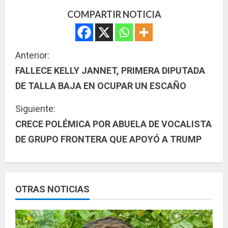
COMPARTIR NOTICIA
S
Anterior:
FALLECE KELLY JANNET, PRIMERA DIPUTADA
i
DE TALLA BAJA EN OCUPAR UN ESCAÑO
g
Siguiente:
u
CRECE POLÉMICA POR ABUELA DE VOCALISTA
DE GRUPO FRONTERA QUE APOYÓ A TRUMP
e
l
e
OTRAS NOTICIAS
y