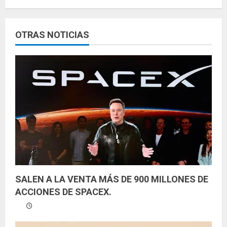
l
e
OTRAS NOTICIAS
y
e
n
d
o
SALEN A LA VENTA MÁS DE 900 MILLONES DE
ACCIONES DE SPACEX.