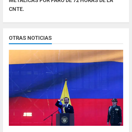
METÁLICAS POR PARO DE 72 HORAS DE LA
e
CNTE.
l
e
y
OTRAS NOTICIAS
e
n
d
o