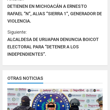
S
DETIENEN EN MICHOACÁN A ERNESTO
i
RAFAEL “N”, ALIAS “SIERRA 1”, GENERADOR DE
g
VIOLENCIA.
u
Siguiente:
ALCALDESA DE URUAPAN DENUNCIA BOICOT
e
ELECTORAL PARA “DETENER A LOS
l
INDEPENDIENTES”.
e
y
OTRAS NOTICIAS
e
n
d