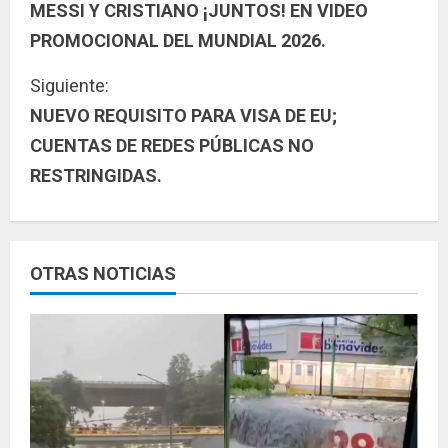
MESSI Y CRISTIANO ¡JUNTOS! EN VIDEO
i
PROMOCIONAL DEL MUNDIAL 2026.
g
Siguiente:
u
NUEVO REQUISITO PARA VISA DE EU;
CUENTAS DE REDES PÚBLICAS NO
e
RESTRINGIDAS.
l
e
y
OTRAS NOTICIAS
e
n
d
o