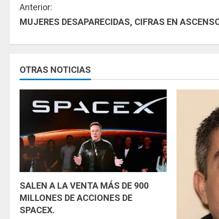
S
Anterior:
MUJERES DESAPARECIDAS, CIFRAS EN ASCENSO
i
g
u
OTRAS NOTICIAS
e
l
e
y
e
SALEN A LA VENTA MÁS DE 900
n
MILLONES DE ACCIONES DE
SPACEX.
d