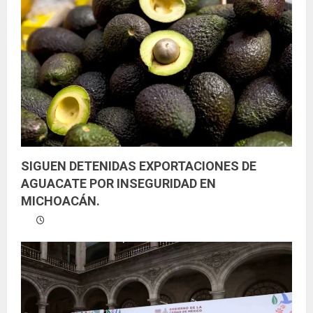
e
n
d
o
SIGUEN DETENIDAS EXPORTACIONES DE
AGUACATE POR INSEGURIDAD EN
MICHOACÁN.