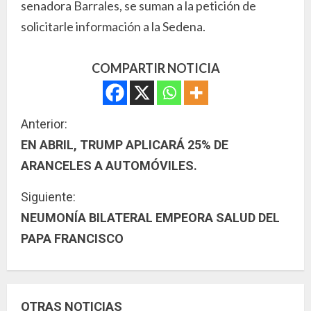
senadora Barrales, se suman a la petición de
solicitarle información a la Sedena.
COMPARTIR NOTICIA
S
Anterior:
EN ABRIL, TRUMP APLICARÁ 25% DE
i
ARANCELES A AUTOMÓVILES.
g
Siguiente:
u
NEUMONÍA BILATERAL EMPEORA SALUD DEL
PAPA FRANCISCO
e
l
e
OTRAS NOTICIAS