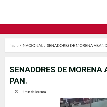
Saltar
al
contenido
Inicio
NACIONAL
SENADORES DE MORENA ABAND
SENADORES DE MORENA 
PAN.
1 min de lectura