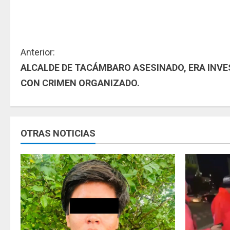
S
Anterior:
ALCALDE DE TACÁMBARO ASESINADO, ERA INV
i
CON CRIMEN ORGANIZADO.
g
u
OTRAS NOTICIAS
e
l
e
y
e