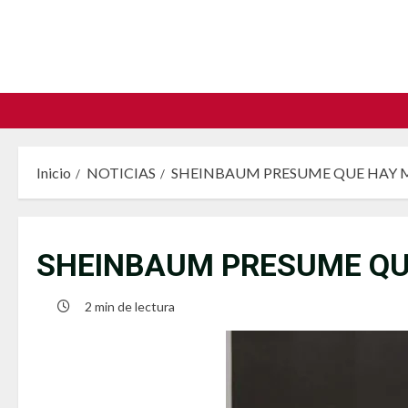
Saltar
al
contenido
Inicio
NOTICIAS
SHEINBAUM PRESUME QUE HAY 
SHEINBAUM PRESUME QU
2 min de lectura