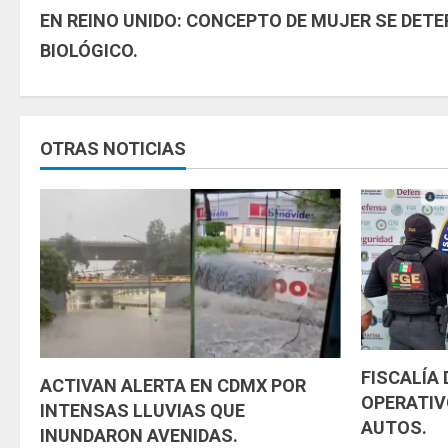
EN REINO UNIDO: CONCEPTO DE MUJER SE DETE
i
BIOLÓGICO.
g
u
OTRAS NOTICIAS
e
l
e
y
e
n
FISCALÍA
ACTIVAN ALERTA EN CDMX POR
OPERATIV
d
INTENSAS LLUVIAS QUE
AUTOS.
INUNDARON AVENIDAS.