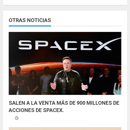
l
e
OTRAS NOTICIAS
y
e
n
d
o
SALEN A LA VENTA MÁS DE 900 MILLONES DE
ACCIONES DE SPACEX.