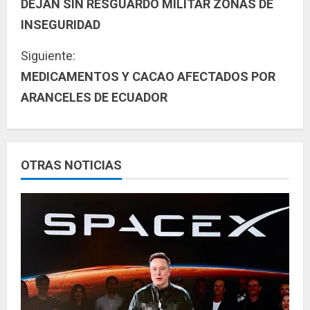
DEJAN SIN RESGUARDO MILITAR ZONAS DE
i
INSEGURIDAD
g
Siguiente:
u
MEDICAMENTOS Y CACAO AFECTADOS POR
ARANCELES DE ECUADOR
e
l
e
OTRAS NOTICIAS
y
e
n
d
o