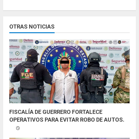
l
e
OTRAS NOTICIAS
y
e
n
d
o
FISCALÍA DE GUERRERO FORTALECE
OPERATIVOS PARA EVITAR ROBO DE AUTOS.