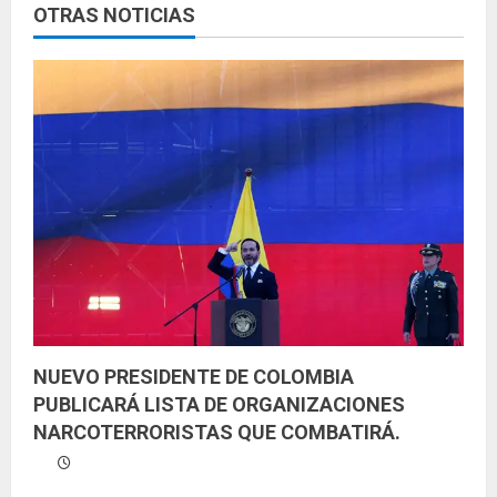
e
OTRAS NOTICIAS
y
e
n
d
o
NUEVO PRESIDENTE DE COLOMBIA
PUBLICARÁ LISTA DE ORGANIZACIONES
NARCOTERRORISTAS QUE COMBATIRÁ.