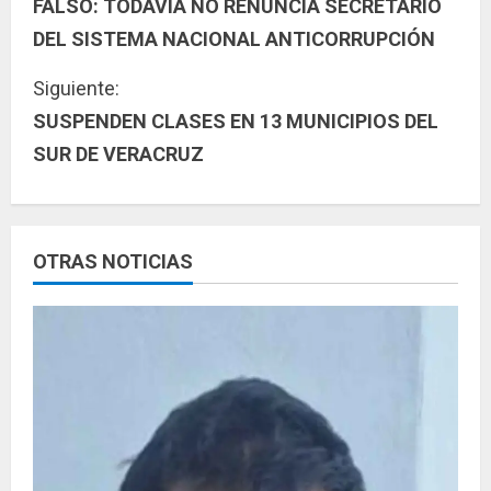
FALSO: TODAVÍA NO RENUNCIA SECRETARIO
i
DEL SISTEMA NACIONAL ANTICORRUPCIÓN
g
Siguiente:
u
SUSPENDEN CLASES EN 13 MUNICIPIOS DEL
SUR DE VERACRUZ
e
l
e
OTRAS NOTICIAS
y
e
n
d
o