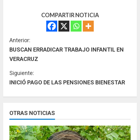
COMPARTIR NOTICIA
S
Anterior:
BUSCAN ERRADICAR TRABAJO INFANTIL EN
i
VERACRUZ
g
Siguiente:
u
INICIÓ PAGO DE LAS PENSIONES BIENESTAR
e
l
OTRAS NOTICIAS
e
y