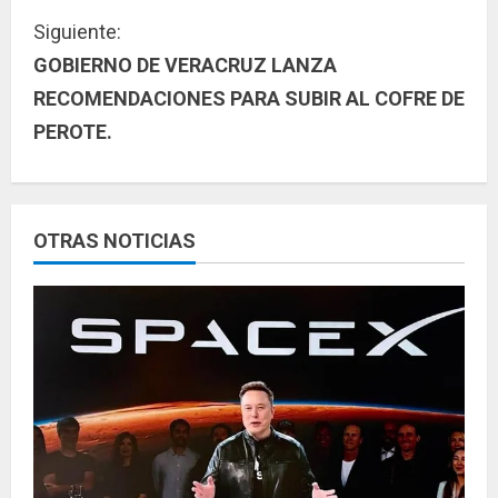
g
Siguiente:
u
GOBIERNO DE VERACRUZ LANZA
RECOMENDACIONES PARA SUBIR AL COFRE DE
e
PEROTE.
l
e
y
OTRAS NOTICIAS
e
n
d
o