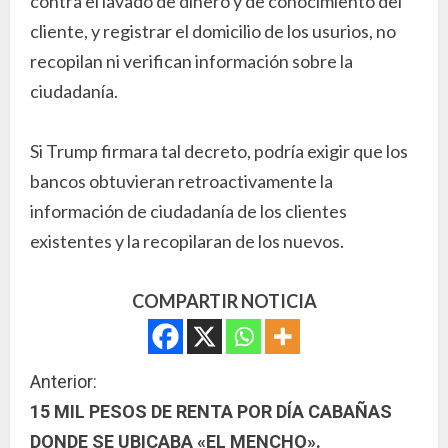
contra el lavado de dinero y de conocimiento del
cliente, y registrar el domicilio de los usurios, no
recopilan ni verifican información sobre la
ciudadanía.
Si Trump firmara tal decreto, podría exigir que los
bancos obtuvieran retroactivamente la
información de ciudadanía de los clientes
existentes y la recopilaran de los nuevos.
COMPARTIR NOTICIA
S
Anterior:
15 MIL PESOS DE RENTA POR DÍA CABAÑAS
i
DONDE SE UBICABA «EL MENCHO».