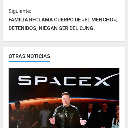
g
Siguiente:
u
FAMILIA RECLAMA CUERPO DE «EL MENCHO»;
DETENIDOS, NIEGAN SER DEL CJNG.
e
l
e
OTRAS NOTICIAS
y
e
n
d
o