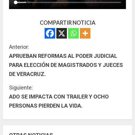
COMPARTIR NOTICIA
S
Anterior:
APRUEBAN REFORMAS AL PODER JUDICIAL
i
PARA ELECCIÓN DE MAGISTRADOS Y JUECES
g
DE VERACRUZ.
u
Siguiente:
ADO SE IMPACTA CON TRAILER Y OCHO
e
PERSONAS PIERDEN LA VIDA.
l
e