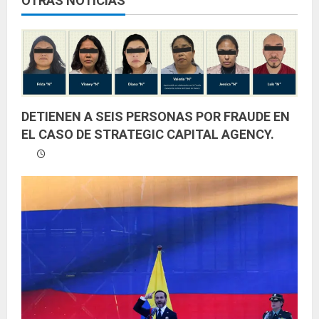
y
OTRAS NOTICIAS
e
n
d
DETIENEN A SEIS PERSONAS POR FRAUDE EN
o
EL CASO DE STRATEGIC CAPITAL AGENCY.