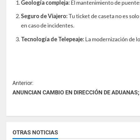
Geología compleja:
El mantenimiento de puentes y
Seguro de Viajero:
Tu ticket de caseta no es solo
en caso de incidentes.
Tecnología de Telepeaje:
La modernización de los
S
Anterior:
ANUNCIAN CAMBIO EN DIRECCIÓN DE ADUANAS;
i
g
u
OTRAS NOTICIAS
e