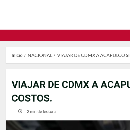
Saltar
al
contenido
Inicio
NACIONAL
VIAJAR DE CDMX A ACAPULCO S
VIAJAR DE CDMX A ACAP
COSTOS.
2 min de lectura