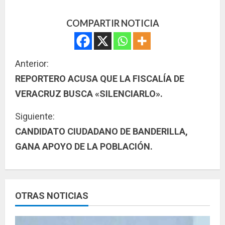
COMPARTIR NOTICIA
S
Anterior:
REPORTERO ACUSA QUE LA FISCALÍA DE
i
VERACRUZ BUSCA «SILENCIARLO».
g
Siguiente:
u
CANDIDATO CIUDADANO DE BANDERILLA,
GANA APOYO DE LA POBLACIÓN.
e
l
e
OTRAS NOTICIAS
y