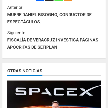
S
Anterior:
MUERE DANIEL BISOGNO, CONDUCTOR DE
i
ESPECTÁCULOS.
g
Siguiente:
u
FISCALÍA DE VERACRUZ INVESTIGA PÁGINAS
APÓCRIFAS DE SEFIPLAN
e
l
e
OTRAS NOTICIAS
y
e
n