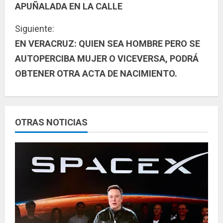
APUÑALADA EN LA CALLE
g
Siguiente:
u
EN VERACRUZ: QUIEN SEA HOMBRE PERO SE
AUTOPERCIBA MUJER O VICEVERSA, PODRÁ
e
OBTENER OTRA ACTA DE NACIMIENTO.
l
e
y
OTRAS NOTICIAS
e
n
d
o