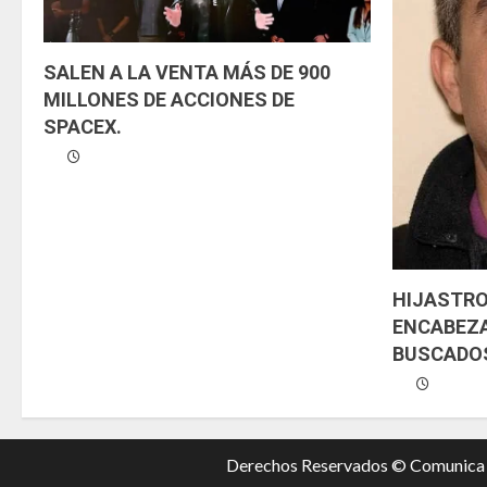
e
n
SALEN A LA VENTA MÁS DE 900
d
MILLONES DE ACCIONES DE
SPACEX.
o
HIJASTRO
ENCABEZA
BUSCADOS
Derechos Reservados © Comunic