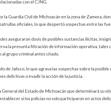
 relacionadas con el CJNG.
por la Guardia Civil de Michoacán en la zona de Zamora, 
patrullas oficiales, lo que despertó sospechas entre las fue
des aseguraron dosis de posibles sustancias ilícitas, insig
erva la presunta filtración de información operativa, tales
 al grupo criminal antes citado.
ado de Jalisco, lo que agrava las sospechas sobre la posible
s delictivas o evadir la acción de la justicia.
 General del Estado de Michoacán que determinará su situa
stablecer si los policías no solo participaron en actos del