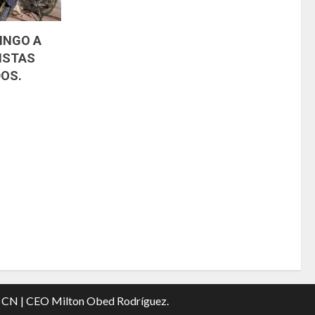
INGO A
ISTAS
OS.
|
CN |
CEO Milton Obed Rodríguez.