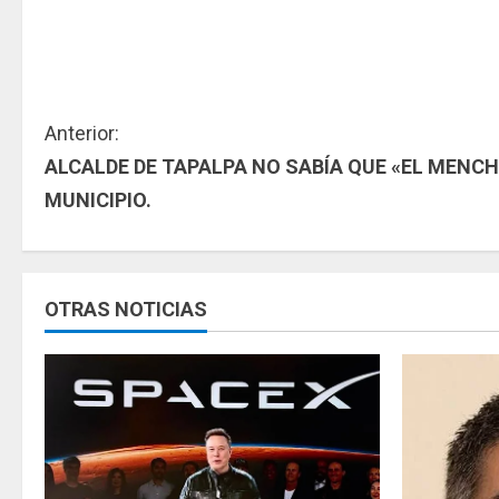
S
Anterior:
ALCALDE DE TAPALPA NO SABÍA QUE «EL MENCH
i
MUNICIPIO.
g
u
OTRAS NOTICIAS
e
l
e
y