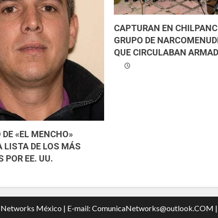
CAPTURAN EN CHILPANC
GRUPO DE NARCOMENUD
QUE CIRCULABAN ARMAD
 DE «EL MENCHO»
 LISTA DE LOS MÁS
 POR EE. UU.
a Networks México | E-mail: ComunicaNetworks@outlook.COM