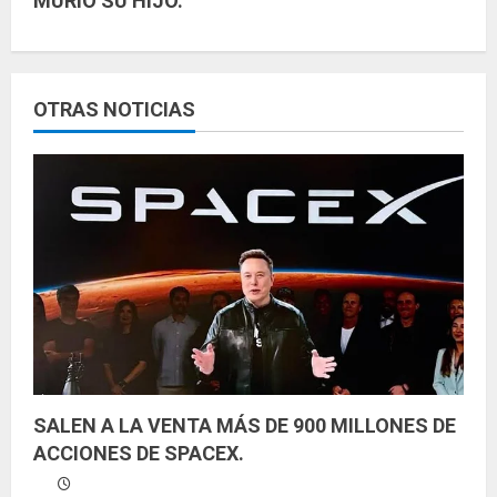
MURIÓ SU HIJO.
l
e
y
OTRAS NOTICIAS
e
n
d
o
SALEN A LA VENTA MÁS DE 900 MILLONES DE
ACCIONES DE SPACEX.