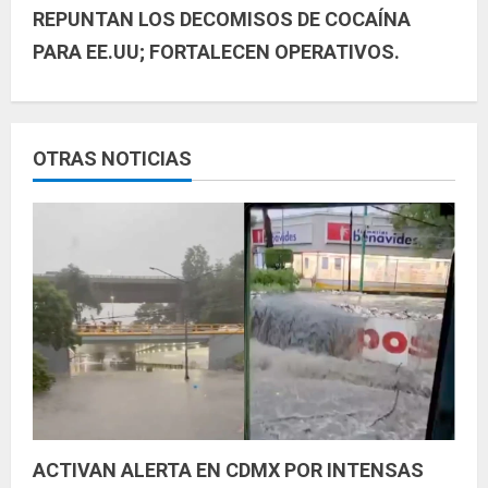
REPUNTAN LOS DECOMISOS DE COCAÍNA
e
PARA EE.UU; FORTALECEN OPERATIVOS.
l
e
y
OTRAS NOTICIAS
e
n
d
o
ACTIVAN ALERTA EN CDMX POR INTENSAS