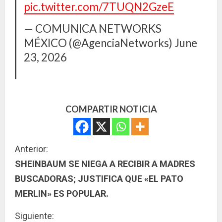
pic.twitter.com/7TUQN2GzeE
— COMUNICA NETWORKS
MÉXICO (@AgenciaNetworks)
June
23, 2026
COMPARTIR NOTICIA
S
Anterior:
SHEINBAUM SE NIEGA A RECIBIR A MADRES
i
BUSCADORAS; JUSTIFICA QUE «EL PATO
g
MERLIN» ES POPULAR.
u
Siguiente: