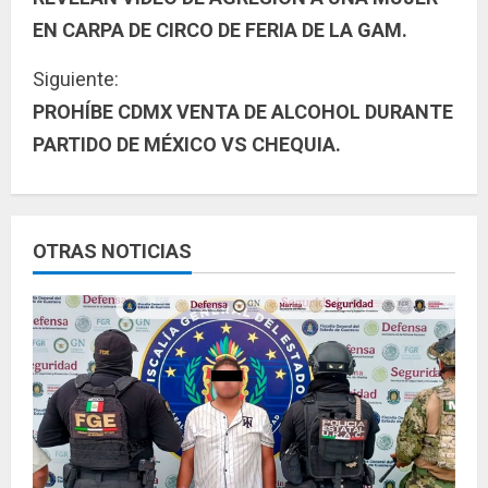
i
EN CARPA DE CIRCO DE FERIA DE LA GAM.
g
Siguiente:
u
PROHÍBE CDMX VENTA DE ALCOHOL DURANTE
PARTIDO DE MÉXICO VS CHEQUIA.
e
l
e
OTRAS NOTICIAS
y
e
n
d
o