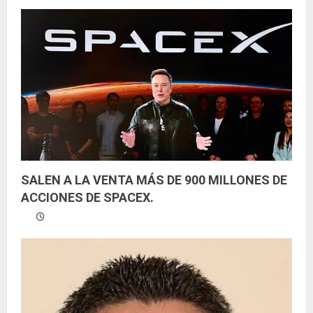
y
e
n
d
o
SALEN A LA VENTA MÁS DE 900 MILLONES DE
ACCIONES DE SPACEX.