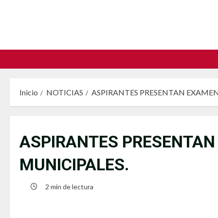
Saltar
al
contenido
Inicio
NOTICIAS
ASPIRANTES PRESENTAN EXAMEN 
ASPIRANTES PRESENTAN 
MUNICIPALES.
2 min de lectura