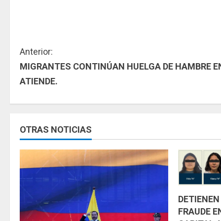
S
Anterior:
MIGRANTES CONTINÚAN HUELGA DE HAMBRE EN
i
ATIENDE.
g
u
OTRAS NOTICIAS
e
l
e
y
DETIENEN
FRAUDE E
e