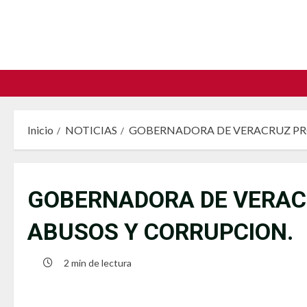
Saltar
al
contenido
Inicio
NOTICIAS
GOBERNADORA DE VERACRUZ PRO
GOBERNADORA DE VERACR
ABUSOS Y CORRUPCION.
2 min de lectura