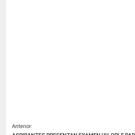
S
Anterior: