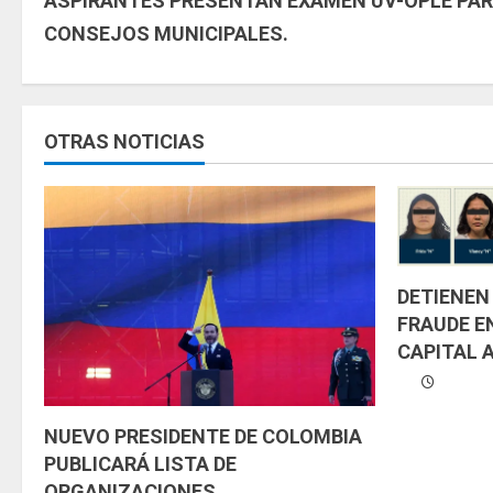
ASPIRANTES PRESENTAN EXAMEN UV-OPLE PAR
i
CONSEJOS MUNICIPALES.
g
u
OTRAS NOTICIAS
e
l
e
y
DETIENEN
FRAUDE E
e
CAPITAL 
n
d
NUEVO PRESIDENTE DE COLOMBIA
PUBLICARÁ LISTA DE
o
ORGANIZACIONES