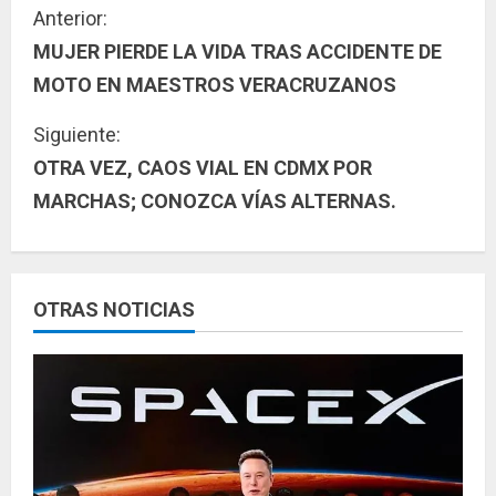
S
Anterior:
MUJER PIERDE LA VIDA TRAS ACCIDENTE DE
i
MOTO EN MAESTROS VERACRUZANOS
g
Siguiente:
u
OTRA VEZ, CAOS VIAL EN CDMX POR
MARCHAS; CONOZCA VÍAS ALTERNAS.
e
l
e
OTRAS NOTICIAS
y
e
n
d