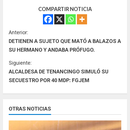
COMPARTIR NOTICIA
S
Anterior:
DETIENEN A SUJETO QUE MATÓ A BALAZOS A
i
SU HERMANO Y ANDABA PRÓFUGO.
g
Siguiente:
u
ALCALDESA DE TENANCINGO SIMULÓ SU
SECUESTRO POR 40 MDP: FGJEM
e
l
e
OTRAS NOTICIAS
y