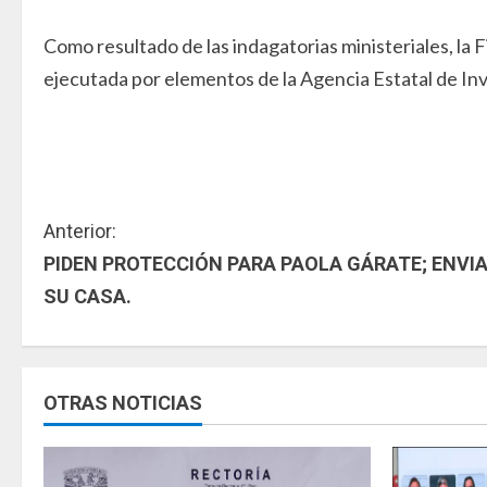
Como resultado de las indagatorias ministeriales, la 
ejecutada por elementos de la Agencia Estatal de Inve
S
Anterior:
PIDEN PROTECCIÓN PARA PAOLA GÁRATE; ENVI
i
SU CASA.
g
u
OTRAS NOTICIAS
e
l