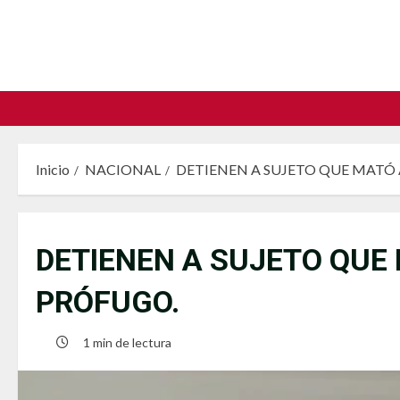
Saltar
al
contenido
Inicio
NACIONAL
DETIENEN A SUJETO QUE MATÓ
DETIENEN A SUJETO QUE
PRÓFUGO.
1 min de lectura