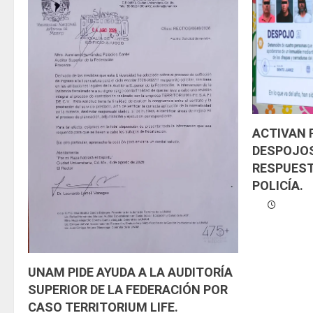
e
y
e
n
d
ACTIVAN
DESPOJOS
o
RESPUEST
POLICÍA.
UNAM PIDE AYUDA A LA AUDITORÍA
SUPERIOR DE LA FEDERACIÓN POR
CASO TERRITORIUM LIFE.