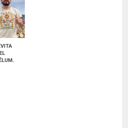
EVITA
EL
ÉLUM.