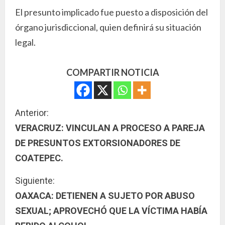
El presunto implicado fue puesto a disposición del
órgano jurisdiccional, quien definirá su situación
legal.
COMPARTIR NOTICIA
S
Anterior:
VERACRUZ: VINCULAN A PROCESO A PAREJA
i
DE PRESUNTOS EXTORSIONADORES DE
g
COATEPEC.
u
Siguiente:
OAXACA: DETIENEN A SUJETO POR ABUSO
e
SEXUAL; APROVECHÓ QUE LA VÍCTIMA HABÍA
l