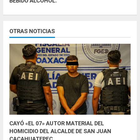
BEBIDO ALCOHOL.
e
y
OTRAS NOTICIAS
e
n
d
o
CAYÓ «EL 07» AUTOR MATERIAL DEL
HOMICIDIO DEL ALCALDE DE SAN JUAN
CACAHUATEPEC.