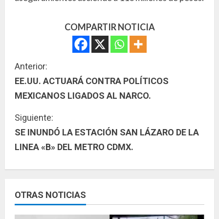
COMPARTIR NOTICIA
S
Anterior:
EE.UU. ACTUARÁ CONTRA POLÍTICOS
i
MEXICANOS LIGADOS AL NARCO.
g
Siguiente:
u
SE INUNDÓ LA ESTACIÓN SAN LÁZARO DE LA
LINEA «B» DEL METRO CDMX.
e
l
e
OTRAS NOTICIAS
y