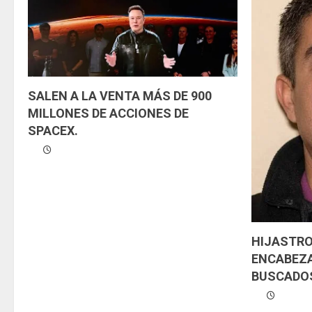
e
y
e
SALEN A LA VENTA MÁS DE 900
n
MILLONES DE ACCIONES DE
SPACEX.
d
o
HIJASTRO
ENCABEZA
BUSCADOS