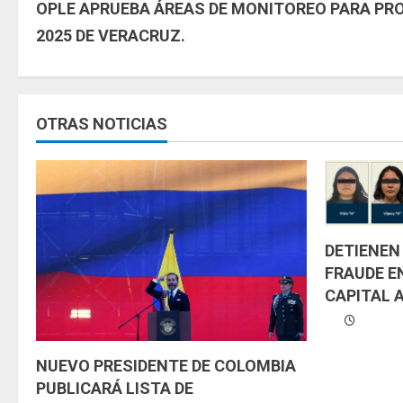
OPLE APRUEBA ÁREAS DE MONITOREO PARA PR
i
2025 DE VERACRUZ.
g
u
OTRAS NOTICIAS
e
l
e
y
DETIENEN
FRAUDE E
e
CAPITAL 
n
d
NUEVO PRESIDENTE DE COLOMBIA
PUBLICARÁ LISTA DE
o