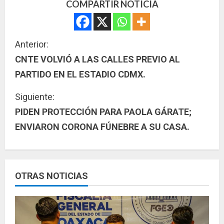
COMPARTIR NOTICIA
S
Anterior:
CNTE VOLVIÓ A LAS CALLES PREVIO AL
i
PARTIDO EN EL ESTADIO CDMX.
g
Siguiente:
u
PIDEN PROTECCIÓN PARA PAOLA GÁRATE;
ENVIARON CORONA FÚNEBRE A SU CASA.
e
l
e
OTRAS NOTICIAS
y
e