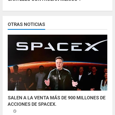
e
l
e
OTRAS NOTICIAS
y
e
n
d
o
SALEN A LA VENTA MÁS DE 900 MILLONES DE
ACCIONES DE SPACEX.